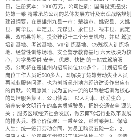
日，注册资本：1000万元，公司性质：国有投资控股；
楚雄一乘 将秉承总公司的总体发展方针及宏观战略规划
建设纲要，在楚雄州九县一市：楚雄市、姚安县、大姚
县、南华县、牟定县、元谋县、永仁县、禄丰县、武定
县、双柏县等地，投资建设十二个分支机构，并以 驾驶
培训基地、考试基地、VIP训练基地、C5残疾人训练场
地、经营性训练场地、安全警示教育基地 六大板块为核
心，为学员提供 安全、优质、快捷 的一站式驾培服
务。公司将在楚雄州内招聘岗位100多个，计划招聘各
岗位工作人员近500多人，既解决了楚雄劳动失业人员
再就业服务问题，也为创新彝州地方经济建设作出应有
的贡献。公司愿景：成为国内一流的以驾驶培训为核心
的驾培服务集团。公司使命： 以人为本、珍爱生命 ，
培养安全文明行车的高素质驾驶员，把好交通安全 源头
关 ；服务区域经济社会发展，做云南驾培行业改革发展
的排头兵。核心价值观：一秉至公，乘时乘势1、保障
人生：统一签订劳动合同，为员工购买五险一金。2、
健康人生：公司每年组织员工进行体检一次。3、亲情