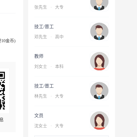
张先生
·
大专
技工/普工
邓先生
·
高中
10金币)
教师
刘女士
·
本科
技工/普工
林先生
·
大专
文员
息
沈女士
·
大专