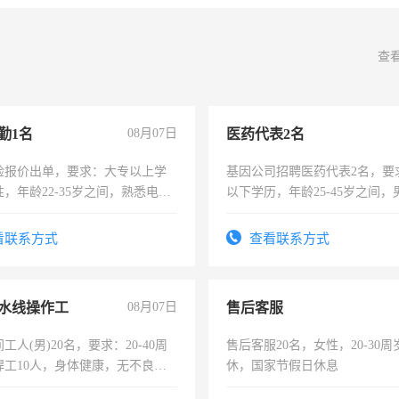
查
勤1名
08月07日
医药代表2名
险报价出单，要求：大专以上学
基因公司招聘医药代表2名，要
，年龄22-35岁之间，熟悉电脑
以下学历，年龄25-45岁之间，
工作态度认真，具有团队精神，
可，需要具有营销经验，从事
-3个月，转正后交纳五险，
表或者有医学资质的优先，底薪
看联系方式
查看联系方式
交五险。
水线操作工
08月07日
售后客服
工人(男)20名，要求：20-40周
售后客服20名，女性，20-30
焊工10人，身体健康，无不良嗜
休，国家节假日休息
：4500-7000元，标准八人间住