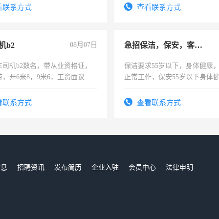
费发放劳保用品，两班倒，每月
看联系方式
查看联系方式
时发放工资，工作时间10小时
机b2
08月07日
急招保洁，保安，客服，工程
车司机b2数名，带从业资格证，
保洁要求55岁以下，身体健康
，开6米8，9米6，工资面议
正常工作，保安55岁以下身体
责任心形象端庄，遵纪守法，
录，客服要求45岁以下高中以
看联系方式
查看联系方式
懂电脑工作认真，性格开朗有
能力，工程，懂水电维修。
信息
招聘资讯
发布简历
企业入驻
会员中心
法律申明
们