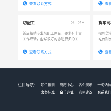
宿，免
查看联系方式
查
25号准
切配工
08月07日
货车司
饭店招聘专业切配工两名，要求有丰富
招聘货
工作经验，能够很好的协助厨师的工
吃苦耐劳
作。包吃住，每月有公休，工资3500-
4500。
查看联系方式
查
栏目导航:
职位搜索
简历中心
名企展示
一句话
套餐标准
金币充值
意见建议
联系我