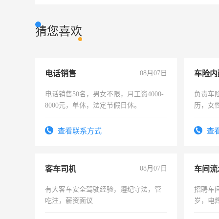
猜您喜欢
电话销售
08月07日
车险内
电话销售50名，男女不限，月工资4000-
负责车
8000元，单休，法定节假日休。
历，女性
操作，
试用期1
查看联系方式
查
客车司机
08月07日
车间流
有大客车安全驾驶经验，遵纪守法，管
招聘车间
吃注，薪资面议
岁，电
好。薪资