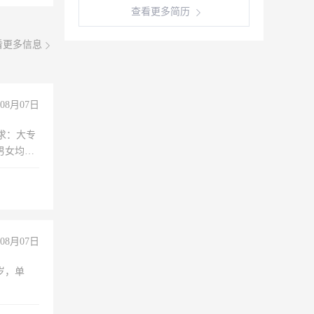
查看更多简历
看更多信息
08月07日
求：大专
男女均
过医药代
+绩效，
08月07日
周岁，单