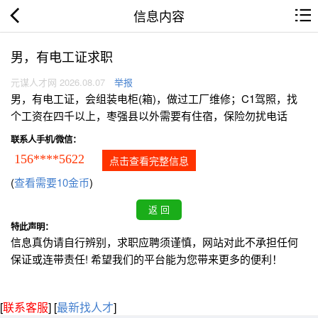
信息内容
男，有电工证求职
元谋人才网 2026.08.07
举报
男，有电工证，会组装电柜(箱)，做过工厂维修；C1驾照，找
个工资在四千以上，枣强县以外需要有住宿，保险勿扰电话
联系人手机/微信：
156****5622
点击查看完整信息
(
查看需要10金币
)
特此声明：
信息真伪请自行辨别，求职应聘须谨慎，网站对此不承担任何
保证或连带责任! 希望我们的平台能为您带来更多的便利！
[
联系客服
]
[
最新找人才
]